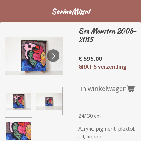
Ga
SarinaMissot
direct
naar
Sea Monster, 2008-
de
2015
hoofdinhoud
€ 595,00
GRATIS verzending
In winkelwagen
24/ 30 cm
Acrylic, pigment, plextol,
oil, linnen